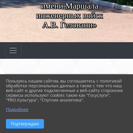
имени Маршала
инженерных войск
А.В. Геловани»
Главная
МЕРОПРИЯТИЯ
Новости
Пользуясь нашим сайтом, вы соглашаетесь с политикой
Профориентационные вст...
обработки персональных данных а также с тем что наш
веб-сайт и другие подключенные к веб-сайту сторонние
сервисы используют cookies такие как "Госуслуги",
"PRO.Культура", "Спутник аналитика".
11.04.2025 10:18
55
ПРОФОРИЕНТАЦИОННЫЕ ВСТРЕЧИ
Подробнее
Подтверждаю