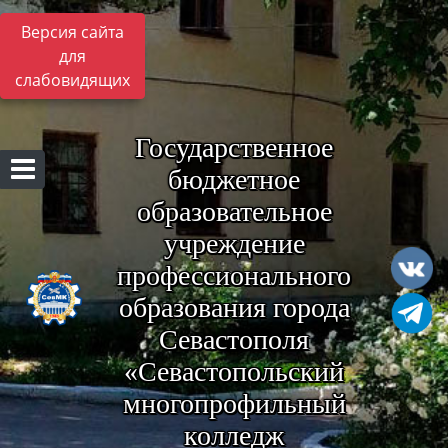
Версия сайта
для
слабовидящих
Государственное
бюджетное
образовательное
учреждение
профессионального
образования города
Севастополя
«Севастопольский
многопрофильный
колледж