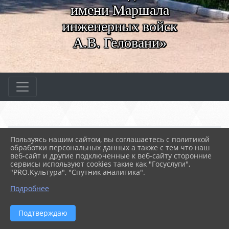
имени Маршала
инженерных войск
А.В. Геловани»
Главная
МЕРОПРИЯТИЯ
Новости
Пользуясь нашим сайтом, вы соглашаетесь с политикой
Виртуальный театр «Бли...
обработки персональных данных а также с тем что наш
веб-сайт и другие подключенные к веб-сайту сторонние
сервисы используют cookies такие как "Госуслуги",
"PRO.Культура", "Спутник аналитика".
27.03.2025 08:04
42
ВИРТУАЛЬНЫЙ ТЕАТР «БЛИЖЕ, ЧЕМ
Подробнее
КАЖЕТСЯ»
Подтверждаю