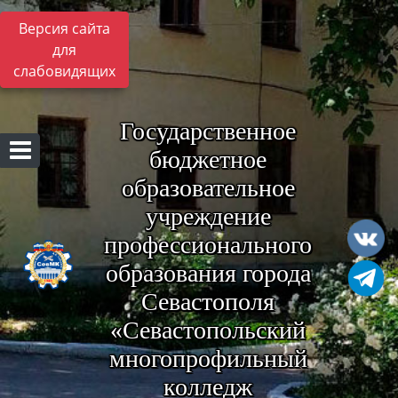
Версия сайта
для
слабовидящих
Государственное
бюджетное
образовательное
учреждение
профессионального
образования города
Севастополя
«Севастопольский
многопрофильный
колледж