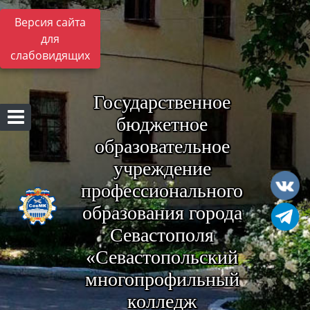
Версия сайта
для
слабовидящих
Государственное
бюджетное
образовательное
учреждение
профессионального
образования города
Севастополя
«Севастопольский
многопрофильный
колледж