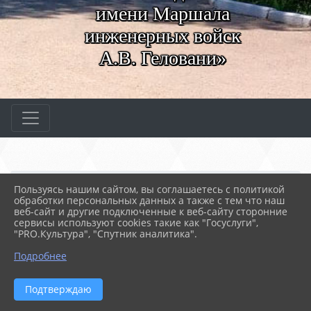
имени Маршала
инженерных войск
А.В. Геловани»
Главная
МЕРОПРИЯТИЯ
Новости
Пользуясь нашим сайтом, вы соглашаетесь с политикой
Урок патриотического в...
обработки персональных данных а также с тем что наш
веб-сайт и другие подключенные к веб-сайту сторонние
сервисы используют cookies такие как "Госуслуги",
"PRO.Культура", "Спутник аналитика".
25.03.2025 11:25
32
УРОК ПАТРИОТИЧЕСКОГО ВОСПИТАНИЯ
Подробнее
Подтверждаю