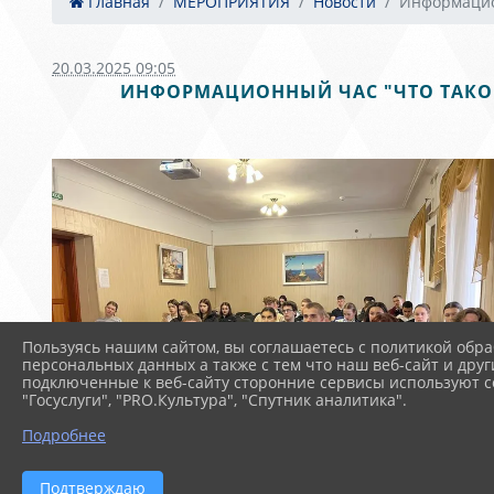
Главная
МЕРОПРИЯТИЯ
Новости
Информацио
20.03.2025 09:05
ИНФОРМАЦИОННЫЙ ЧАС "ЧТО ТАКОЕ
Пользуясь нашим сайтом, вы соглашаетесь с политикой обра
персональных данных а также с тем что наш веб-сайт и друг
подключенные к веб-сайту сторонние сервисы используют co
"Госуслуги", "PRO.Культура", "Спутник аналитика".
Подробнее
Подтверждаю