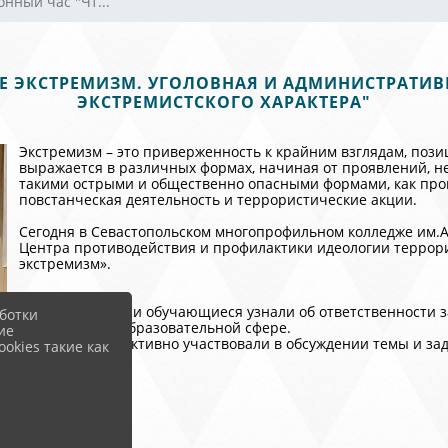
нный час "Чт...
 ЭКСТРЕМИЗМ. УГОЛОВНАЯ И АДМИНИСТРАТИВН
ЭКСТРЕМИСТСКОГО ХАРАКТЕРА"
Экстремизм – это приверженность к крайним взглядам, поз
выражается в различных формах, начиная от проявлений, н
такими острыми и общественно опасными формами, как пров
повстанческая деятельность и террористические акции.
Сегодня в Севастопольском многопрофильном колледже им.А
Центра противодействия и профилактики идеологии террори
экстремизм».
В рамках встречи обучающиеся узнали об ответственности з
ботки
проявлений в образовательной сфере.
ие
Обучающиеся активно участвовали в обсуждении темы и за
okies такие как