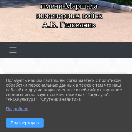
имени Маршала
инженерных войск
А.В. Геловани»
Главная
МЕРОПРИЯТИЯ
Новости
Пользуясь нашим сайтом, вы соглашаетесь с политикой
Урок мужества
обработки персональных данных а также с тем что наш
веб-сайт и другие подключенные к веб-сайту сторонние
сервисы используют cookies такие как "Госуслуги",
"PRO.Культура", "Спутник аналитика".
05.03.2025 06:21
71
УРОК МУЖЕСТВА
Подробнее
Подтверждаю