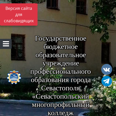
Версия сайта
для
слабовидящих
Государственное
бюджетное
образовательное
учреждение
профессионального
образования города
Севастополя
«Севастопольский
многопрофильный
колледж