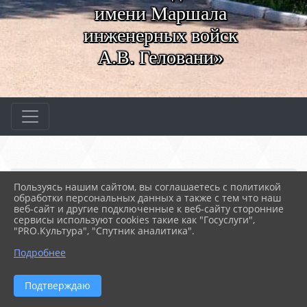
имени Маршала
инженерных войск
А.В. Геловани»
Главная
МЕРОПРИЯТИЯ
Новости
Пользуясь нашим сайтом, вы соглашаетесь с политикой
Выпускной у групп, обу...
обработки персональных данных а также с тем что наш
веб-сайт и другие подключенные к веб-сайту сторонние
сервисы используют cookies такие как "Госуслуги",
"PRO.Культура", "Спутник аналитика".
03.03.2025 12:26
62
ВЫПУСКНОЙ У ГРУПП, ОБУЧАВШИХСЯ ПО
Подробнее
СПЕЦИАЛЬНОСТИ "ПРАВООХРАНИТЕЛЬНАЯ
ДЕЯТЕЛЬНОСТЬ"
Подтверждаю