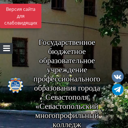
Версия сайта
для
слабовидящих
Государственное
бюджетное
образовательное
учреждение
профессионального
образования города
Севастополя
«Севастопольский
многопрофильный
колледж