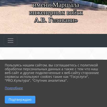
имени Маршала
инженерных войск
А.В. Геловани»
Главная
МЕРОПРИЯТИЯ
Новости
Пользуясь нашим сайтом, вы соглашаетесь с политикой
Севастополь память пот...
обработки персональных данных а также с тем что наш
веб-сайт и другие подключенные к веб-сайту сторонние
сервисы используют cookies такие как "Госуслуги",
"PRO.Культура", "Спутник аналитика".
27.02.2025 12:03
62
СЕВАСТОПОЛЬ ПАМЯТЬ ПОТОМКОВ
Подробнее
Подтверждаю