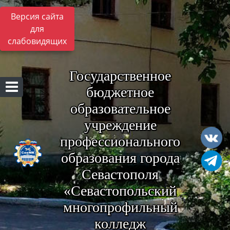
Версия сайта
для
слабовидящих
Государственное
бюджетное
образовательное
учреждение
профессионального
образования города
Севастополя
«Севастопольский
многопрофильный
колледж