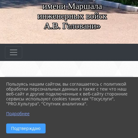
имени Маршала
инженерных войск
А.В. Геловани»
Главная
МЕРОПРИЯТИЯ
Новости
Пользуясь нашим сайтом, вы соглашаетесь с политикой
Профориентация
обработки персональных данных а также с тем что наш
веб-сайт и другие подключенные к веб-сайту сторонние
сервисы используют cookies такие как "Госуслуги",
"PRO.Культура", "Спутник аналитика".
11.02.2025 10:43
61
ПРОФОРИЕНТАЦИЯ
Подробнее
Подтверждаю