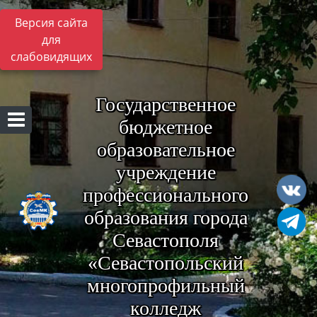
Версия сайта
для
слабовидящих
Государственное
бюджетное
образовательное
учреждение
профессионального
образования города
Севастополя
«Севастопольский
многопрофильный
колледж