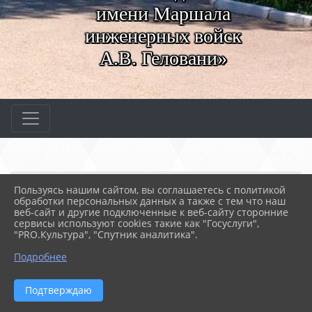
имени Маршала
инженерных войск
А.В. Геловани»
Главная
ВАЖНОЕ
Конкурсы профессиональ...
Пользуясь нашим сайтом, вы соглашаетесь с политикой
Чемпионат профессионал...
Чемпионат 2025
обработки персональных данных а также с тем что наш
Облицовка плиткой
веб-сайт и другие подключенные к веб-сайту сторонние
сервисы используют cookies такие как "Госуслуги",
"PRO.Культура", "Спутник аналитика".
04.02.2025 05:23
33
ОБЛИЦОВКА ПЛИТКОЙ
Подробнее
ФАЙЛЫ
Подтверждаю