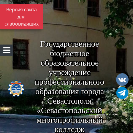
Версия сайта
для
слабовидящих
Государственное
бюджетное
образовательное
учреждение
профессионального
образования города
Севастополя
«Севастопольский
многопрофильный
колледж