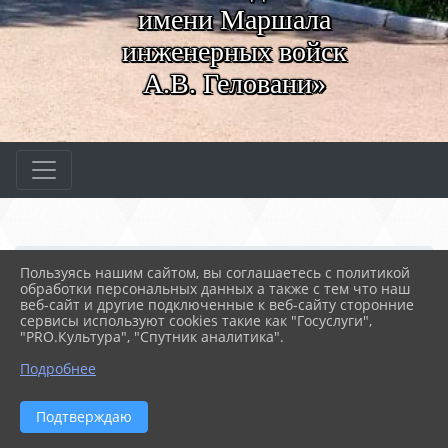
имени Маршала
инженерных войск
А.В. Геловани»
Главная
МЕРОПРИЯТИЯ
Новости
Пользуясь нашим сайтом, вы соглашаетесь с политикой
Беседа о А.С. Грибоедове
обработки персональных данных а также с тем что наш
веб-сайт и другие подключенные к веб-сайту сторонние
сервисы используют cookies такие как "Госуслуги",
"PRO.Культура", "Спутник аналитика".
29.01.2025 10:40
43
БЕСЕДА О А.С. ГРИБОЕДОВЕ
Подробнее
Подтверждаю