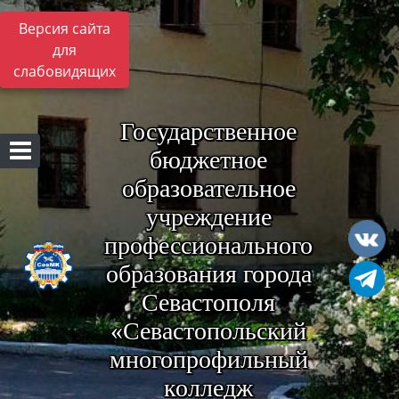
Версия сайта
для
слабовидящих
Государственное
бюджетное
образовательное
учреждение
профессионального
образования города
Севастополя
«Севастопольский
многопрофильный
колледж