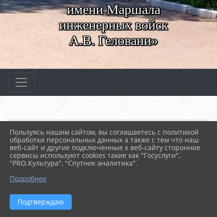
имени Маршала
инженерных войск
А.В. Геловани»
Главная
АБИТУРИЕНТАМ
Абитуриентам
Пользуясь нашим сайтом, вы соглашаетесь с политикой
09. Специальности и пр...
Профессии
обработки персональных данных а также с тем что наш
08.01.28 Мастер отдело...
веб-сайт и другие подключенные к веб-сайту сторонние
сервисы используют cookies такие как "Госуслуги",
"PRO.Культура", "Спутник аналитика".
24.12.2024 08:55
263
Подробнее
08.01.28 МАСТЕР ОТДЕЛОЧНЫХ
СТРОИТЕЛЬНЫХ И ДЕКОРАТИВНЫХ РАБОТ
Подтверждаю