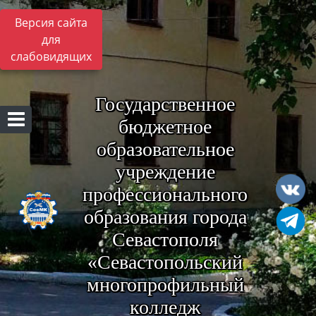
Версия сайта
для
слабовидящих
Государственное
бюджетное
образовательное
учреждение
профессионального
образования города
Севастополя
«Севастопольский
многопрофильный
колледж