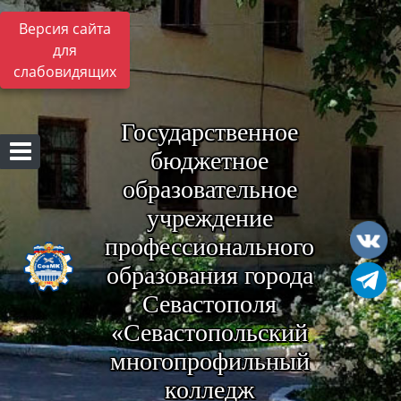
Версия сайта
для
слабовидящих
Государственное
бюджетное
образовательное
учреждение
профессионального
образования города
Севастополя
«Севастопольский
многопрофильный
колледж