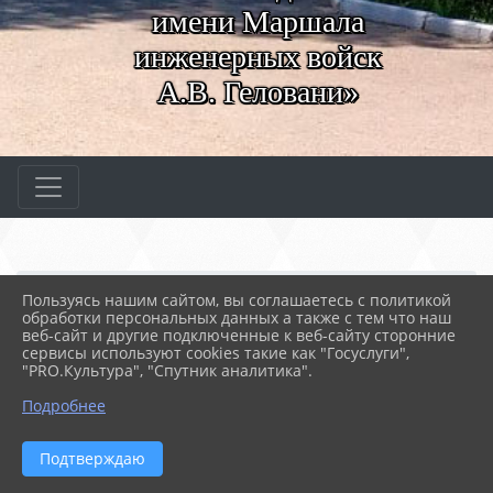
имени Маршала
инженерных войск
А.В. Геловани»
Главная
МЕРОПРИЯТИЯ
Новости
Пользуясь нашим сайтом, вы соглашаетесь с политикой
Торжественная линейка
обработки персональных данных а также с тем что наш
веб-сайт и другие подключенные к веб-сайту сторонние
сервисы используют cookies такие как "Госуслуги",
"PRO.Культура", "Спутник аналитика".
16.12.2024 08:17
63
ТОРЖЕСТВЕННАЯ ЛИНЕЙКА
Подробнее
Подтверждаю