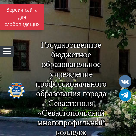
Версия сайта
для
слабовидящих
Государственное
бюджетное
образовательное
учреждение
профессионального
образования города
Севастополя
«Севастопольский
многопрофильный
колледж