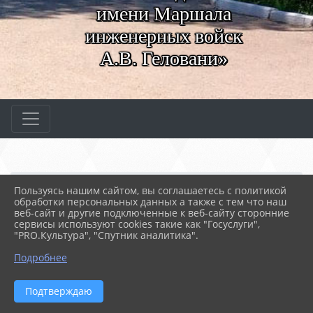
имени Маршала
инженерных войск
А.В. Геловани»
Главная
МЕРОПРИЯТИЯ
Новости
Пользуясь нашим сайтом, вы соглашаетесь с политикой
​ Лекторий "Волонтёрск...
обработки персональных данных а также с тем что наш
веб-сайт и другие подключенные к веб-сайту сторонние
сервисы используют cookies такие как "Госуслуги",
"PRO.Культура", "Спутник аналитика".
04.12.2024 10:41
64
​ ЛЕКТОРИЙ "ВОЛОНТЁРСКИЕ НАПРАВЛЕНИЯ"
Подробнее
Подтверждаю