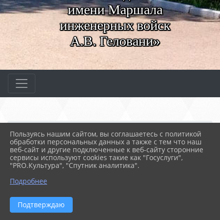
имени Маршала
инженерных войск
А.В. Геловани»
Главная
МЕРОПРИЯТИЯ
Новости
Пользуясь нашим сайтом, вы соглашаетесь с политикой
Детство под защитой
обработки персональных данных а также с тем что наш
веб-сайт и другие подключенные к веб-сайту сторонние
сервисы используют cookies такие как "Госуслуги",
"PRO.Культура", "Спутник аналитика".
22.11.2024 08:35
51
ДЕТСТВО ПОД ЗАЩИТОЙ
Подробнее
Подтверждаю