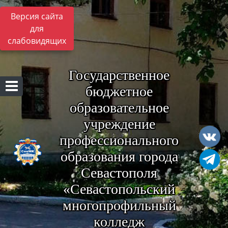
Версия сайта
для
слабовидящих
Государственное
бюджетное
образовательное
учреждение
профессионального
образования города
Севастополя
«Севастопольский
многопрофильный
колледж