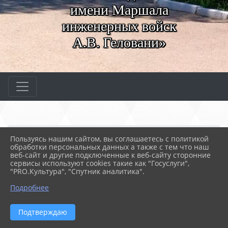
имени Маршала
инженерных войск
А.В. Геловани»
Главная
МЕРОПРИЯТИЯ
Новости
Пользуясь нашим сайтом, вы соглашаетесь с политикой
День солидарности в бо...
обработки персональных данных а также с тем что наш
веб-сайт и другие подключенные к веб-сайту сторонние
сервисы используют cookies такие как "Госуслуги",
"PRO.Культура", "Спутник аналитика".
03.09.2024 12:53
75
ДЕНЬ СОЛИДАРНОСТИ В БОРЬБЕ С
Подробнее
ТЕРРОРИЗМОМ
Подтверждаю