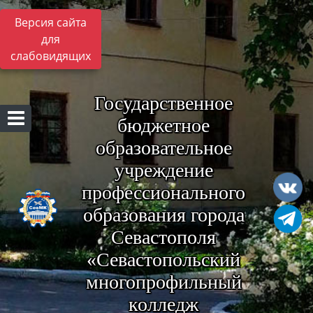
Версия сайта
для
слабовидящих
Государственное
бюджетное
образовательное
учреждение
профессионального
образования города
Севастополя
«Севастопольский
многопрофильный
колледж