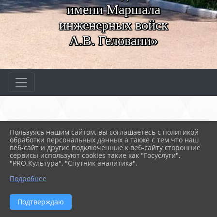
имени Маршала
инженерных войск
А.В. Геловани»
Главная
МЕРОПРИЯТИЯ
Новости
Пользуясь нашим сайтом, вы соглашаетесь с политикой
Поездка в Волгоград
обработки персональных данных а также с тем что наш
веб-сайт и другие подключенные к веб-сайту сторонние
сервисы используют cookies такие как "Госуслуги",
"PRO.Культура", "Спутник аналитика".
18.07.2024 10:19
95
ПОЕЗДКА В ВОЛГОГРАД
Подробнее
Подтверждаю