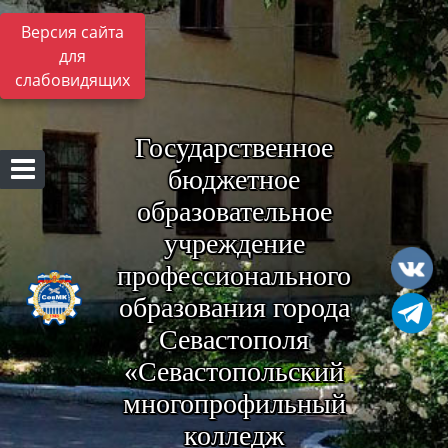
Версия сайта
для
слабовидящих
Государственное
бюджетное
образовательное
учреждение
профессионального
образования города
Севастополя
«Севастопольский
многопрофильный
колледж