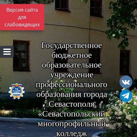
Версия сайта
для
слабовидящих
Государственное
бюджетное
образовательное
учреждение
профессионального
образования города
Севастополя
«Севастопольский
многопрофильный
колледж