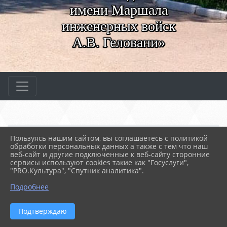
имени Маршала
инженерных войск
А.В. Геловани»
Главная
МЕРОПРИЯТИЯ
Новости
Пользуясь нашим сайтом, вы соглашаетесь с политикой
В добрый путь, выпускн...
обработки персональных данных а также с тем что наш
веб-сайт и другие подключенные к веб-сайту сторонние
сервисы используют cookies такие как "Госуслуги",
"PRO.Культура", "Спутник аналитика".
04.07.2024 06:19
91
В ДОБРЫЙ ПУТЬ, ВЫПУСКНИКИ!
Подробнее
Подтверждаю