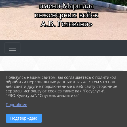
имени Маршала
инженерных войск
А.В. Геловани»
Главная
МЕРОПРИЯТИЯ
Новости
Пользуясь нашим сайтом, вы соглашаетесь с политикой
Библиотечный час
обработки персональных данных а также с тем что наш
веб-сайт и другие подключенные к веб-сайту сторонние
сервисы используют cookies такие как "Госуслуги",
"PRO.Культура", "Спутник аналитика".
03.06.2024 08:17
40
БИБЛИОТЕЧНЫЙ ЧАС
Подробнее
Подтверждаю