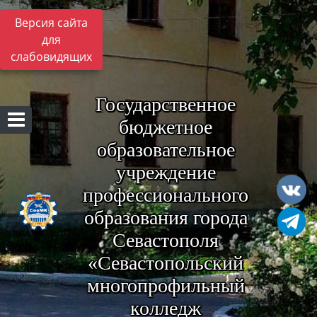
Версия сайта
для
слабовидящих
Государственное
бюджетное
образовательное
учреждение
профессионального
образования города
Севастополя
«Севастопольский
многопрофильный
колледж