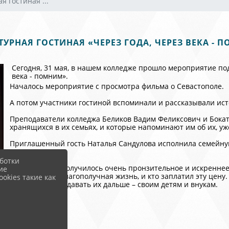
я гостиная ...
ТУРНАЯ ГОСТИНАЯ «ЧЕРЕЗ ГОДА, ЧЕРЕЗ ВЕКА - 
Сегодня, 31 мая, в нашем колледже прошло мероприятие по
века - помним».
Началось мероприятие с просмотра фильма о Севастополе.
А потом участники гостиной вспоминали и рассказывали ис
Преподаватели колледжа Беликов Вадим Феликсович и Бокато
хранящихся в их семьях, и которые напоминают им об их, у
Приглашенный гость Наталья Сандулова исполнила семейну
своего мужа.
ботки
Мероприятие получилось очень пронзительное и искреннее.
ие
наша сытая и благополучная жизнь, и кто заплатил эту цену
okies такие как
дедушек, и передавать их дальше – своим детям и внукам.