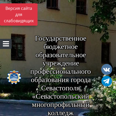
Версия сайта
для
слабовидящих
Государственное
бюджетное
образовательное
учреждение
профессионального
образования города
Севастополя
«Севастопольский
многопрофильный
колледж