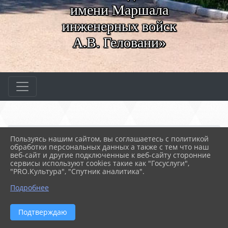
имени Маршала
инженерных войск
А.В. Геловани»
Главная
МЕРОПРИЯТИЯ
Новости
Пользуясь нашим сайтом, вы соглашаетесь с политикой
Открытый урок. Стилист...
обработки персональных данных а также с тем что наш
веб-сайт и другие подключенные к веб-сайту сторонние
сервисы используют cookies такие как "Госуслуги",
"PRO.Культура", "Спутник аналитика".
02.05.2024 11:18
57
ОТКРЫТЫЙ УРОК. СТИЛИСТИЧЕСКИЕ
Подробнее
ФИГУРЫ-ПУТЬ К ОБРАЗНОЙ И
ВЫРАЗИТЕЛЬНОЙ РЕЧИ?
Подтверждаю