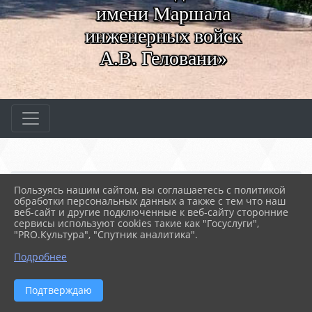
имени Маршала
инженерных войск
А.В. Геловани»
Главная
МЕРОПРИЯТИЯ
Новости
Пользуясь нашим сайтом, вы соглашаетесь с политикой
День российского парла...
обработки персональных данных а также с тем что наш
веб-сайт и другие подключенные к веб-сайту сторонние
сервисы используют cookies такие как "Госуслуги",
"PRO.Культура", "Спутник аналитика".
25.04.2024 10:21
35
ДЕНЬ РОССИЙСКОГО ПАРЛАМЕНТАРИЗМА
Подробнее
Подтверждаю