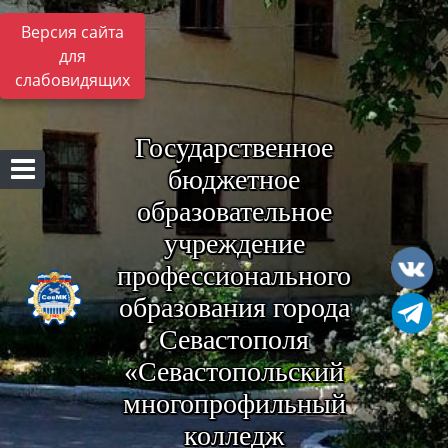
Версия сайта
для
слабовидящих
Государственное
бюджетное
образовательное
учреждение
профессионального
образования города
Севастополя
«Севастопольский
многопрофильный
колледж