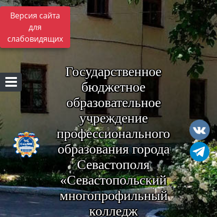
Версия сайта
для
слабовидящих
Государственное
бюджетное
образовательное
учреждение
профессионального
образования города
Севастополя
«Севастопольский
многопрофильный
колледж