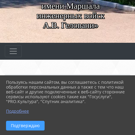
имени Маршала
инженерных войск
А.В. Геловани»
Главная
МЕРОПРИЯТИЯ
Новости
Пользуясь нашим сайтом, вы соглашаетесь с политикой
Конкурс "Мы - Наследни...
обработки персональных данных а также с тем что наш
веб-сайт и другие подключенные к веб-сайту сторонние
сервисы используют cookies такие как "Госуслуги",
"PRO.Культура", "Спутник аналитика".
25.04.2024 09:22
52
КОНКУРС "МЫ - НАСЛЕДНИКИ ПОБЕДЫ!"
Подробнее
Подтверждаю