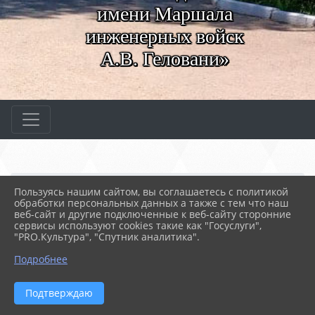
имени Маршала
инженерных войск
А.В. Геловани»
Главная
МЕРОПРИЯТИЯ
Новости
Пользуясь нашим сайтом, вы соглашаетесь с политикой
День единых действий в...
обработки персональных данных а также с тем что наш
веб-сайт и другие подключенные к веб-сайту сторонние
сервисы используют cookies такие как "Госуслуги",
"PRO.Культура", "Спутник аналитика".
20.04.2024 08:51
43
ДЕНЬ ЕДИНЫХ ДЕЙСТВИЙ В ПАМЯТЬ О
Подробнее
ЖЕРТВАХ ПРЕСТУПЛЕНИЙ ПРОТИВ
СОВЕТСКОГО НАРОДА
Подтверждаю