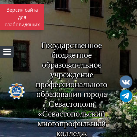
Версия сайта
для
слабовидящих
Государственное
бюджетное
образовательное
учреждение
профессионального
образования города
Севастополя
«Севастопольский
многопрофильный
колледж