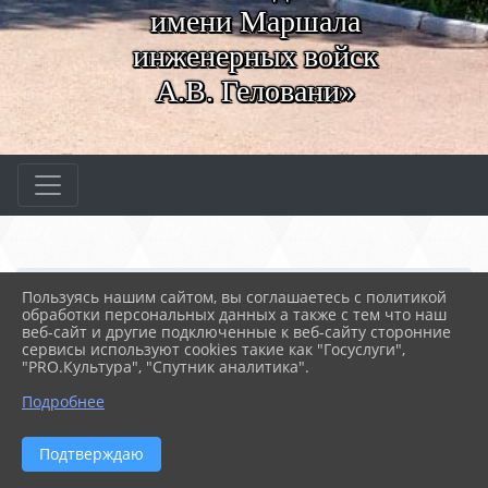
имени Маршала
инженерных войск
А.В. Геловани»
Главная
МЕРОПРИЯТИЯ
Новости
Пользуясь нашим сайтом, вы соглашаетесь с политикой
Конкурс сварщиков "Искра"
обработки персональных данных а также с тем что наш
веб-сайт и другие подключенные к веб-сайту сторонние
сервисы используют cookies такие как "Госуслуги",
"PRO.Культура", "Спутник аналитика".
19.04.2024 12:16
57
КОНКУРС СВАРЩИКОВ "ИСКРА"
Подробнее
Подтверждаю