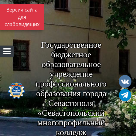
Версия сайта
для
слабовидящих
Государственное
бюджетное
образовательное
учреждение
профессионального
образования города
Севастополя
«Севастопольский
многопрофильный
колледж