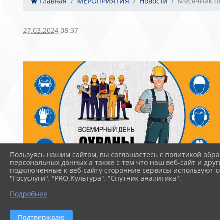
Главная
МЕРОПРИЯТИЯ
Новости
Месячник по
27.03.2024 08:37
Пользуясь нашим сайтом, вы соглашаетесь с политикой обра
персональных данных а также с тем что наш веб-сайт и друг
подключенные к веб-сайту сторонние сервисы используют co
"Госуслуги", "PRO.Культура", "Спутник аналитика".
Подробнее
Подтверждаю