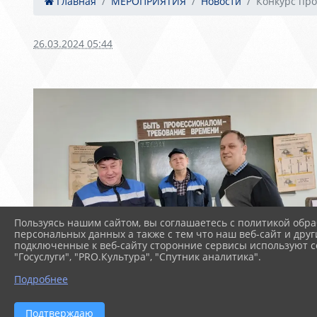
Главная
МЕРОПРИЯТИЯ
Новости
Конкурс про
26.03.2024 05:44
Пользуясь нашим сайтом, вы соглашаетесь с политикой обра
персональных данных а также с тем что наш веб-сайт и друг
подключенные к веб-сайту сторонние сервисы используют co
"Госуслуги", "PRO.Культура", "Спутник аналитика".
Подробнее
Подтверждаю