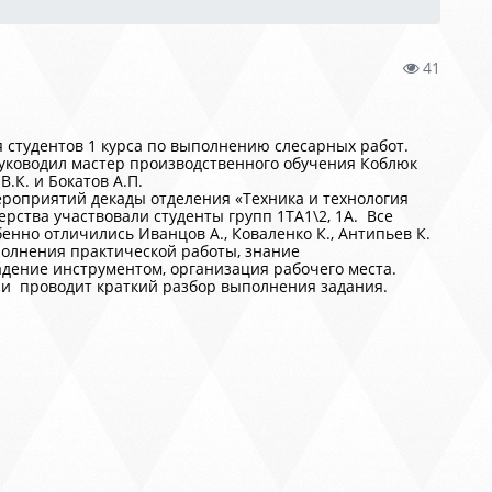
41
 студентов 1 курса по выполнению слесарных работ.
уководил мастер производственного обучения Коблюк
.К. и Бокатов А.П.
ероприятий декады отделения «Техника и технология
рства участвовали студенты групп 1ТА1\2, 1А. Все
нно отличились Иванцов А., Коваленко К., Антипьев К.
олнения практической работы, знание
адение инструментом, организация рабочего места.
ри проводит краткий разбор выполнения задания.