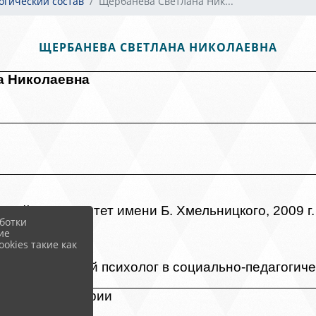
гогический состав
Щербанева Светлана Ник...
ЩЕРБАНЕВА СВЕТЛАНА НИКОЛАЕВНА
а Николаевна
ный университет имени Б. Хмельницкого, 2009 г.
ботки
ие
ка
okies такие как
и практикующий психолог в социально-педагогич
высшей категории