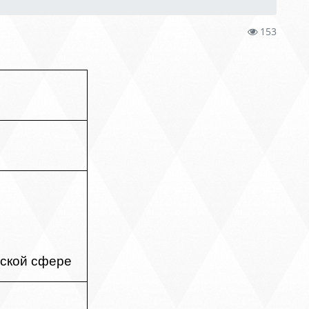
153
еской сфере