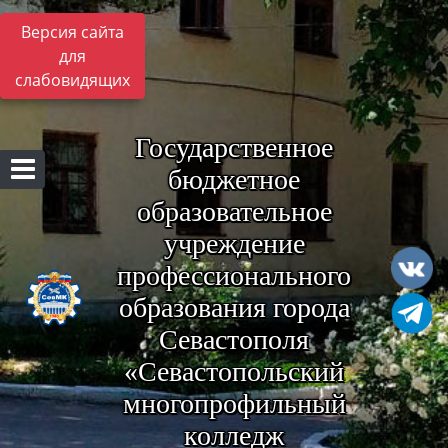
Версия сайта
для
слабовидящих
Государственное
бюджетное
образовательное
учреждение
профессионального
образования города
Севастополя
«Севастопольский
многопрофильный
колледж