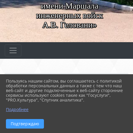
имени Маршала
инженерных войск
А.В. Геловани»
Главная
СВЕДЕНИЯ ОБ ОБРАЗОВАТЕ...
Пользуясь нашим сайтом, вы соглашаетесь с политикой
06. Педагогический состав
обработки персональных данных а также с тем что наш
Кочиев Теймураз Апполо...
веб-сайт и другие подключенные к веб-сайту сторонние
сервисы используют cookies такие как "Госуслуги",
"PRO.Культура", "Спутник аналитика".
22.03.2024 10:51
151
КОЧИЕВ ТЕЙМУРАЗ АППОЛОНОВИЧ
Подробнее
Кочиев Теймураз
Подтверждаю
Апполонович