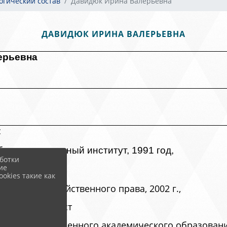
гогический состав
Давидюк Ирина Валерьевна
ДАВИДЮК ИРИНА ВАЛЕРЬЕВНА
ерьевна
:
оростроительный институт, 1991 год,
ботки
ие
okies такие как
номики и хозяйственного права, 2002 г.,
нсы». Экономист
ститут современного академического образования