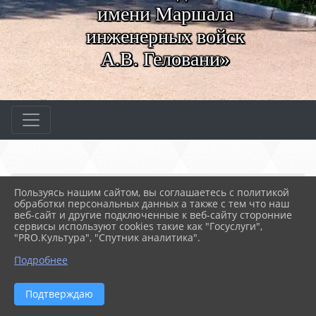
имени Маршала
инженерных войск
А.В. Геловани»
Главная
СВЕДЕНИЯ ОБ ОБРАЗОВАТЕ...
Пользуясь нашим сайтом, вы соглашаетесь с политикой
06. Педагогический состав
обработки персональных данных а также с тем что наш
Гикалюк Виолетта Никол...
веб-сайт и другие подключенные к веб-сайту сторонние
сервисы используют cookies такие как "Госуслуги",
"PRO.Культура", "Спутник аналитика".
22.03.2024 09:18
228
ГИКАЛЮК ВИОЛЕТТА НИКОЛАЕВНА
Подробнее
Подтверждаю
Гикалюк