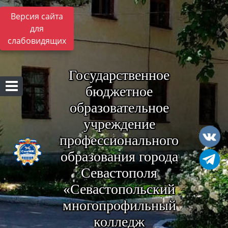
Версия сайта
для
слабовидящих
Государственное
бюджетное
образовательное
учреждение
профессионального
образования города
Севастополя
«Севастопольский
многопрофильный
колледж