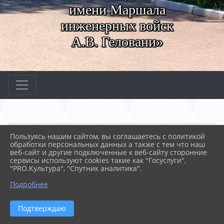
имени Маршала
инженерных войск
А.В. Геловани»
Главная
МЕРОПРИЯТИЯ
Новости
Пользуясь нашим сайтом, вы соглашаетесь с политикой
Исторический час «Восс...
обработки персональных данных а также с тем что наш
веб-сайт и другие подключенные к веб-сайту сторонние
сервисы используют cookies такие как "Госуслуги",
"PRO.Культура", "Спутник аналитика".
19.03.2024 12:46
51
ИСТОРИЧЕСКИЙ ЧАС «ВОССОЕДИНЕНИЕ
Подробнее
КРЫМА И РОССИИ»
Подтверждаю