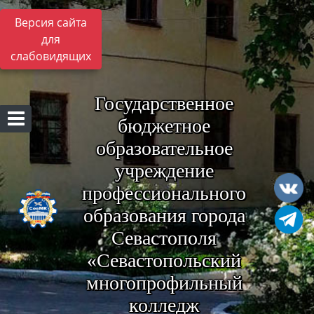
Версия сайта
для
слабовидящих
Государственное
бюджетное
образовательное
учреждение
профессионального
образования города
Севастополя
«Севастопольский
многопрофильный
колледж