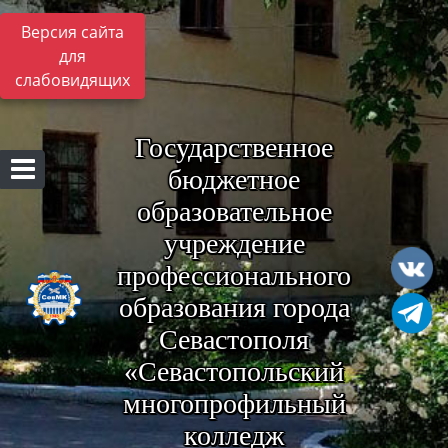
Версия сайта
для
слабовидящих
Государственное
бюджетное
образовательное
учреждение
профессионального
образования города
Севастополя
«Севастопольский
многопрофильный
колледж