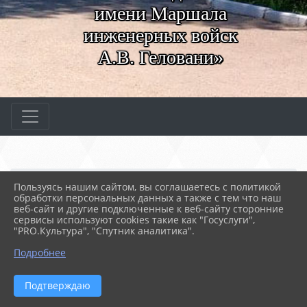
имени Маршала
инженерных войск
А.В. Геловани»
Главная
МЕРОПРИЯТИЯ
Новости
Пользуясь нашим сайтом, вы соглашаетесь с политикой
Единство народа - сила...
обработки персональных данных а также с тем что наш
веб-сайт и другие подключенные к веб-сайту сторонние
сервисы используют cookies такие как "Госуслуги",
"PRO.Культура", "Спутник аналитика".
13.03.2024 07:24
43
ЕДИНСТВО НАРОДА - СИЛА РОССИИ!
Подробнее
Подтверждаю