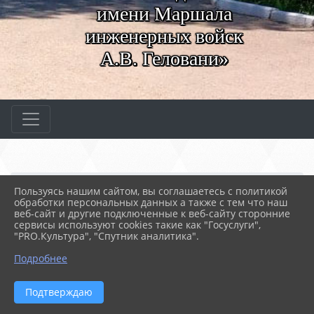
имени Маршала
инженерных войск
А.В. Геловани»
Главная
МЕРОПРИЯТИЯ
Новости
Пользуясь нашим сайтом, вы соглашаетесь с политикой
Выпуск по специальност...
обработки персональных данных а также с тем что наш
веб-сайт и другие подключенные к веб-сайту сторонние
сервисы используют cookies такие как "Госуслуги",
"PRO.Культура", "Спутник аналитика".
05.03.2024 08:15
109
ВЫПУСК ПО СПЕЦИАЛЬНОСТИ 40.02.02
Подробнее
"ПРАВООХРАНИТЕЛЬНАЯ ДЕЯТЕЛЬНОСТЬ"
Подтверждаю