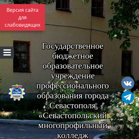
Версия сайта
для
слабовидящих
Государственное
бюджетное
образовательное
учреждение
профессионального
образования города
Севастополя
«Севастопольский
многопрофильный
колледж