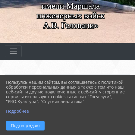
имени Маршала
инженерных войск
А.В. Геловани»
Главная
МЕРОПРИЯТИЯ
Новости
Пользуясь нашим сайтом, вы соглашаетесь с политикой
Профессионалы 2024. На...
обработки персональных данных а также с тем что наш
веб-сайт и другие подключенные к веб-сайту сторонние
сервисы используют cookies такие как "Госуслуги",
"PRO.Культура", "Спутник аналитика".
01.03.2024 07:11
82
ПРОФЕССИОНАЛЫ 2024. НАПРАВЛЕНИЕ
Подробнее
"РЕМОНТ И ОБСЛУЖИВАНИЕ ЛЕГКОВЫХ
АВТОМОБИЛЕЙ"
Подтверждаю