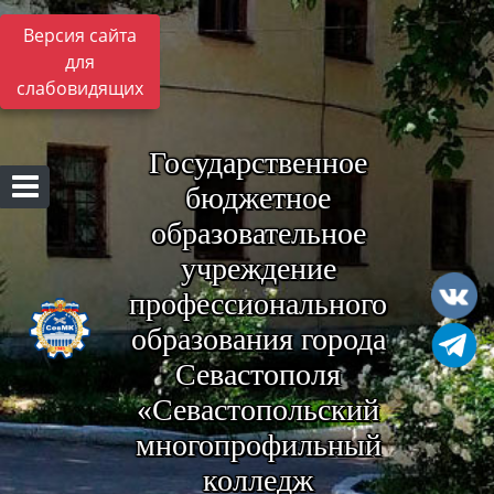
Версия сайта
для
слабовидящих
Государственное
бюджетное
образовательное
учреждение
профессионального
образования города
Севастополя
«Севастопольский
многопрофильный
колледж