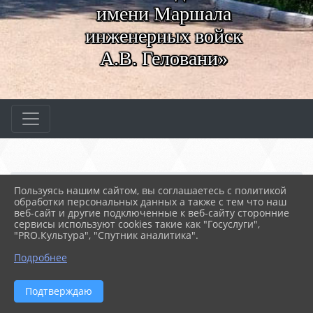
имени Маршала
инженерных войск
А.В. Геловани»
Главная
ВАЖНОЕ
Конкурсы профессиональ...
Пользуясь нашим сайтом, вы соглашаетесь с политикой
Чемпионат профессионал...
Чемпионат 2024
обработки персональных данных а также с тем что наш
Конкурсная документация
Поварское дело
веб-сайт и другие подключенные к веб-сайту сторонние
сервисы используют cookies такие как "Госуслуги",
"PRO.Культура", "Спутник аналитика".
26.02.2024 06:39
35
ПОВАРСКОЕ ДЕЛО
Подробнее
ФАЙЛЫ
Подтверждаю