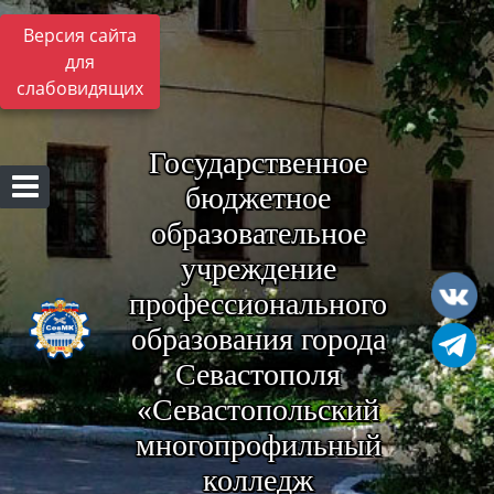
Версия сайта
для
слабовидящих
Государственное
бюджетное
образовательное
учреждение
профессионального
образования города
Севастополя
«Севастопольский
многопрофильный
колледж