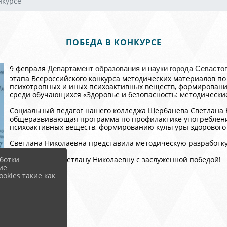
нкурсе
ПОБЕДА В КОНКУРСЕ
9 февраля
Департамент образования и науки города Севаст
этапа Всероссийского конкурса методических материалов по
психотропных и иных психоактивных веществ, формированию
среди обучающихся «Здоровье и безопасность: методически
Социальный педагог нашего колледжа Щербанева Светлана 
общеразвивающая программа по профилактике употребления
психоактивных веществ, формированию культуры здорового 
Светлана Николаевна представила методическую разработку 
ботки
Поздравляем Светлану Николаевну с заслуженной победой!
ие
okies такие как