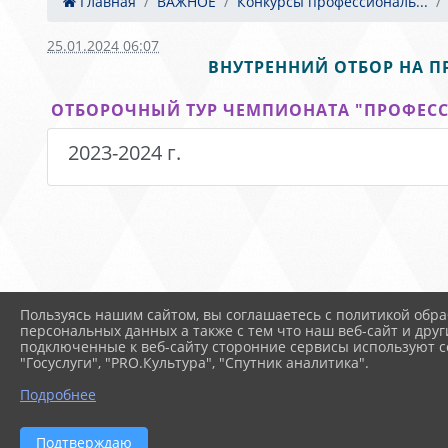
Главная
ВАЖНОЕ
Конкурсы профессиональ...
25.01.2024 06:07
ВНУТРЕННИЙ ОТБОР НА 
ОТБОРОЧНЫЙ ТУР ЧЕМПИОНАТА "ПРОФЕС
2023-2024 г.
Пользуясь нашим сайтом, вы соглашаетесь с политикой обра
персональных данных а также с тем что наш веб-сайт и друг
подключенные к веб-сайту сторонние сервисы используют co
"Госуслуги", "PRO.Культура", "Спутник аналитика".
Подробнее
2026 г. sevmk.ru
Вход
Подтверждаю