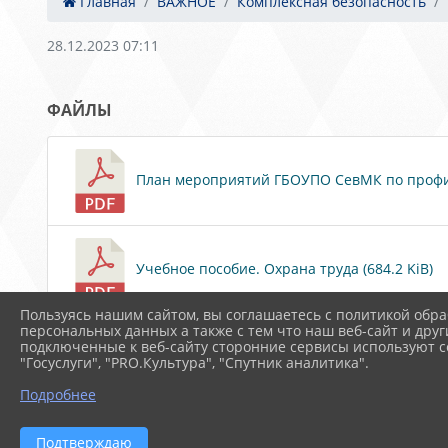
Главная
ВАЖНОЕ
Комплексная безопасность
28.12.2023 07:11
ФАЙЛЫ
План мероприятий ГБОУПО СевМК по профилак
Учебное пособие. Охрана труда (684.2 KiB)
Пользуясь нашим сайтом, вы соглашаетесь с политикой обра
персональных данных а также с тем что наш веб-сайт и друг
подключенные к веб-сайту сторонние сервисы используют co
Охрана труда в образовательной организаци
"Госуслуги", "PRO.Культура", "Спутник аналитика".
Подробнее
Скачать все
Подтверждаю