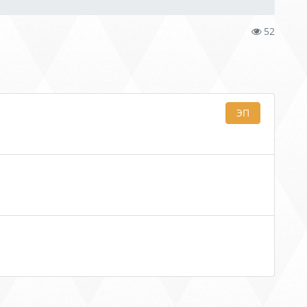
52
ЭП