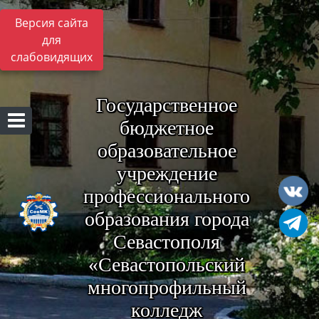
Версия сайта
для
слабовидящих
Государственное
бюджетное
образовательное
учреждение
профессионального
образования города
Севастополя
«Севастопольский
многопрофильный
колледж