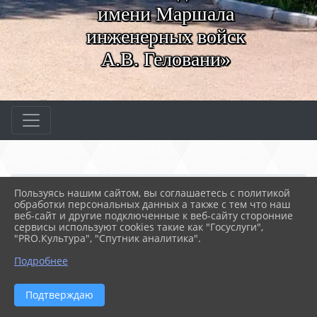
имени Маршала
инженерных войск
А.В. Геловани»
Главная
МЕРОПРИЯТИЯ
Новости
Пользуясь нашим сайтом, вы соглашаетесь с политикой
Наши студенты за ЗОЖ!
обработки персональных данных а также с тем что наш
веб-сайт и другие подключенные к веб-сайту сторонние
сервисы используют cookies такие как "Госуслуги",
"PRO.Культура", "Спутник аналитика".
23.12.2023 06:33
49
НАШИ СТУДЕНТЫ ЗА ЗОЖ!
Подробнее
Подтверждаю