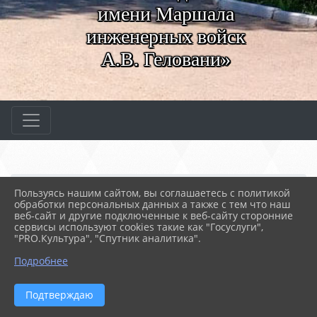
имени Маршала
инженерных войск
А.В. Геловани»
Главная
АБИТУРИЕНТАМ
Абитуриентам
Пользуясь нашим сайтом, вы соглашаетесь с политикой
03. Правила приема по ...
обработки персональных данных а также с тем что наш
веб-сайт и другие подключенные к веб-сайту сторонние
сервисы используют cookies такие как "Госуслуги",
19.12.2023 08:24
3458
"PRO.Культура", "Спутник аналитика".
03. ПРАВИЛА ПРИЕМА ПО ПРОГРАММАМ СПО
Подробнее
ГБОУПО «СевМК» ведет подготовку только по
очной
форме обучения.
Подтверждаю
Прием на обучение, за счет бюджетных ассигнований