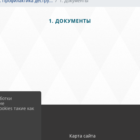
. Профилактика дестру...
1. Документы
1. ДОКУМЕНТЫ
ботки
ие
okies такие как
Карта сайта