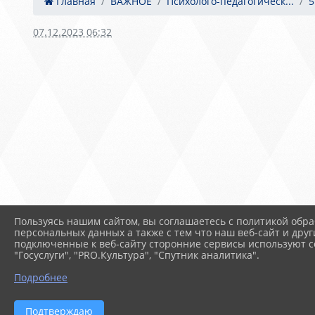
Главная
ВАЖНОЕ
Психолого-педагогическ...
5
07.12.2023 06:32
Пользуясь нашим сайтом, вы соглашаетесь с политикой обра
персональных данных а также с тем что наш веб-сайт и друг
подключенные к веб-сайту сторонние сервисы используют co
"Госуслуги", "PRO.Культура", "Спутник аналитика".
Подробнее
2026 г. sevmk.ru
Вход
Подтверждаю