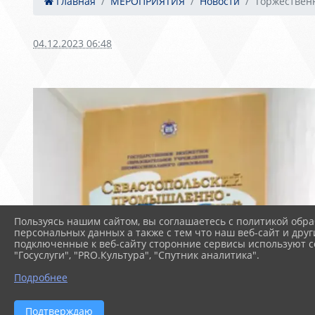
Главная
МЕРОПРИЯТИЯ
Новости
Торжествен
04.12.2023 06:48
Пользуясь нашим сайтом, вы соглашаетесь с политикой обра
персональных данных а также с тем что наш веб-сайт и друг
подключенные к веб-сайту сторонние сервисы используют co
"Госуслуги", "PRO.Культура", "Спутник аналитика".
Подробнее
Подтверждаю