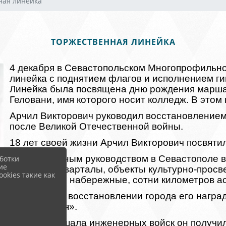
ная линейка
ТОРЖЕСТВЕННАЯ ЛИНЕЙКА
4 декабря в Севастопольском Многопрофильн
линейка с поднятием флагов и исполнением ги
Линейка была посвящена дню рождения марша
Геловани, имя которого носит колледж. В этом 
Арчил Викторович
руководил восстановлением
после Великой Отечественной войны.
18 лет своей жизни Арчил Викторович посвят
Под его личным руководством в Севастополе 
ботки
ие
массивы и кварталы, объекты культурно-просв
okies такие как
учреждения, набережные, сотни километров а
За заслуги в восстановлении города его нагр
Севастополя».
Звание маршала инженерных войск он получил в