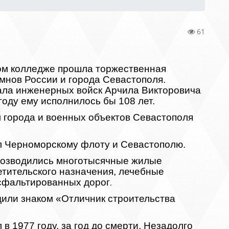
61
ом колледже прошла торжественная
мнов России и города Севастополя.
ла инженерных войск Арчила Викторовича
году ему исполнилось бы 108 лет.
 города и военных объектов Севастополя
ил Черноморскому флоту и Севастополю.
возводились многотысячные жилые
етительского назначения, лечебные
сфальтированных дорог
.
адили знаком «Отличник строительства
 1977 году, за год до смерти. Незадолго