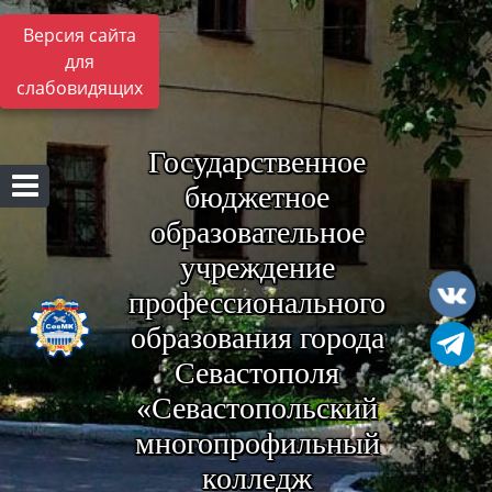
Версия сайта
для
слабовидящих
Государственное
бюджетное
образовательное
учреждение
профессионального
образования города
Севастополя
«Севастопольский
многопрофильный
колледж