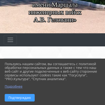
имени Маршала
инженерных войск
А.В. Геловани»
Главная
МЕРОПРИЯТИЯ
Новости
Пользуясь нашим сайтом, вы соглашаетесь с политикой
Театральный вторник
обработки персональных данных а также с тем что наш
веб-сайт и другие подключенные к веб-сайту сторонние
сервисы используют cookies такие как "Госуслуги",
"PRO.Культура", "Спутник аналитика".
16.11.2023 09:04
46
ТЕАТРАЛЬНЫЙ ВТОРНИК
Подробнее
Подтверждаю