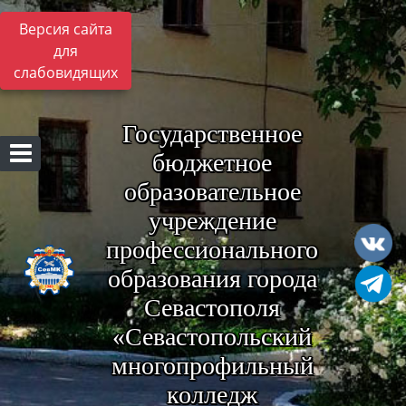
Версия сайта
для
слабовидящих
Государственное
бюджетное
образовательное
учреждение
профессионального
образования города
Севастополя
«Севастопольский
многопрофильный
колледж