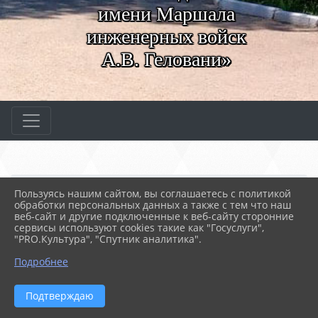
имени Маршала
инженерных войск
А.В. Геловани»
Главная
МЕРОПРИЯТИЯ
Новости
Пользуясь нашим сайтом, вы соглашаетесь с политикой
Вторник в театре
обработки персональных данных а также с тем что наш
веб-сайт и другие подключенные к веб-сайту сторонние
сервисы используют cookies такие как "Госуслуги",
"PRO.Культура", "Спутник аналитика".
08.11.2023 09:02
67
ВТОРНИК В ТЕАТРЕ
Подробнее
Подтверждаю