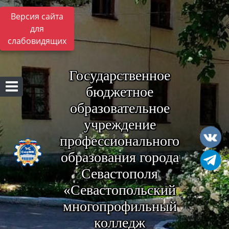
Версия сайта
для
слабовидящих
Государственное
бюджетное
образовательное
учреждение
профессионального
образования города
Севастополя
«Севастопольский
многопрофильный
колледж