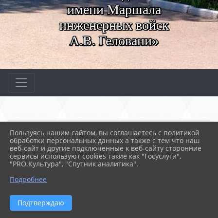
имени Маршала
инженерных войск
А.В. Геловани»
Главная
МЕРОПРИЯТИЯ
Новости
Пользуясь нашим сайтом, вы соглашаетесь с политикой
Организационная линейк...
обработки персональных данных а также с тем что наш
веб-сайт и другие подключенные к веб-сайту сторонние
сервисы используют cookies такие как "Госуслуги",
"PRO.Культура", "Спутник аналитика".
16.10.2023 07:46
47
ОРГАНИЗАЦИОННАЯ ЛИНЕЙКА. 115 ЛЕТ
Подробнее
РОССИЙСКОМУ КИНО.
Подтверждаю