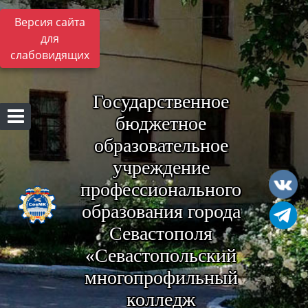
Версия сайта
для
слабовидящих
Государственное
бюджетное
образовательное
учреждение
профессионального
образования города
Севастополя
«Севастопольский
многопрофильный
колледж