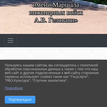
имени Маршала
инженерных войск
А.В. Геловани»
Главная
ВАЖНОЕ
Конкурсы профессиональ...
Пользуясь нашим сайтом, вы соглашаетесь с политикой
Чемпионат «Молодые про...
Облицовка плиткой
обработки персональных данных а также с тем что наш
веб-сайт и другие подключенные к веб-сайту сторонние
сервисы используют cookies такие как "Госуслуги",
10.10.2023 12:06
28
"PRO.Культура", "Спутник аналитика".
ОБЛИЦОВКА ПЛИТКОЙ
Подробнее
Подтверждаю