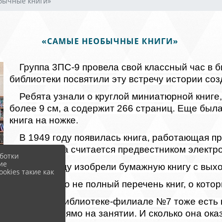
бычные книги»
«САМЫЕ НЕОБЫЧНЫЕ КНИГИ»
Группа 3ПС-9 провела свой классный час в
библиотеки посвятили эту встречу истории со
Ребята узнали о круглой миниатюрной книге,
более 9 см, а содержит 266 страниц. Еще была
книга на ножке.
В 1949 году появилась книга, работающая п
воздуха. Она считается предвестником электро
ботки
ие
В 2010 году изобрели бумажную книгу с выхо
okies такие как
Это далеко не полный перечень книг, о кото
В самой библиотеке-филиале №7 тоже есть 
измерили прямо на занятии. И сколько она ока