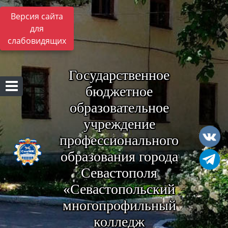
Версия сайта
для
слабовидящих
Государственное
бюджетное
образовательное
учреждение
профессионального
образования города
Севастополя
«Севастопольский
многопрофильный
колледж