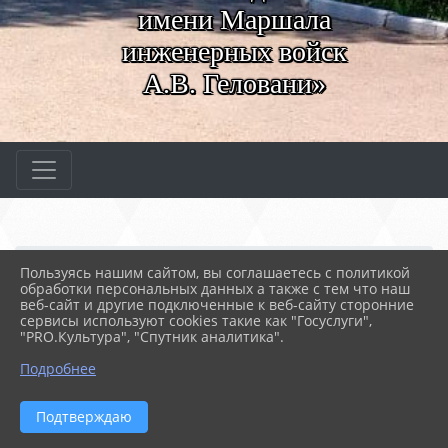
имени Маршала
инженерных войск
А.В. Геловани»
Главная
СВЕДЕНИЯ ОБ ОБРАЗОВАТЕ...
Пользуясь нашим сайтом, вы соглашаетесь с политикой
04. Образование
Образовательные программы
обработки персональных данных а также с тем что наш
Программы подготовки с...
веб-сайт и другие подключенные к веб-сайту сторонние
Специальность 43.02.15...
сервисы используют cookies такие как "Госуслуги",
"PRO.Культура", "Спутник аналитика".
07.08.2023 11:35
126
Подробнее
СПЕЦИАЛЬНОСТЬ 43.02.15 ПОВАРСКОЕ И
КОНДИТЕРСКОЕ ДЕЛО (НА БАЗЕ 11 КЛ.)
Подтверждаю