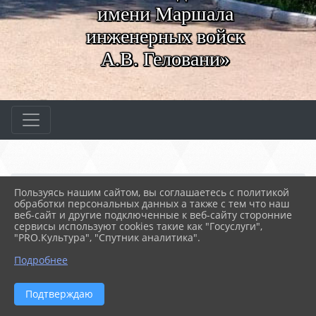
имени Маршала
инженерных войск
А.В. Геловани»
Главная
МЕРОПРИЯТИЯ
Новости
Пользуясь нашим сайтом, вы соглашаетесь с политикой
Защита диплома
обработки персональных данных а также с тем что наш
веб-сайт и другие подключенные к веб-сайту сторонние
сервисы используют cookies такие как "Госуслуги",
"PRO.Культура", "Спутник аналитика".
26.06.2023 06:42
74
ЗАЩИТА ДИПЛОМА
Подробнее
Подтверждаю