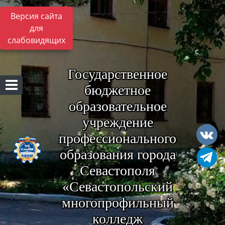
Версия сайта
для
слабовидящих
Государственное
бюджетное
образовательное
учреждение
профессионального
образования города
Севастополя
«Севастопольский
многопрофильный
колледж