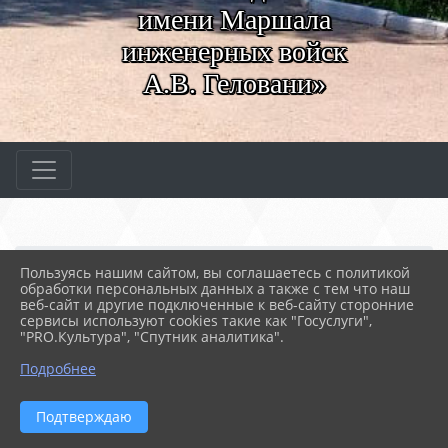
имени Маршала
инженерных войск
А.В. Геловани»
Главная
ВАЖНОЕ
Воспитательный отдел
ПДД
Пользуясь нашим сайтом, вы соглашаетесь с политикой
Безопасное дорожное дв...
обработки персональных данных а также с тем что наш
веб-сайт и другие подключенные к веб-сайту сторонние
сервисы используют cookies такие как "Госуслуги",
"PRO.Культура", "Спутник аналитика".
20.06.2023 05:39
69
БЕЗОПАСНОЕ ДОРОЖНОЕ ДВИЖЕНИЕ
Подробнее
Подтверждаю