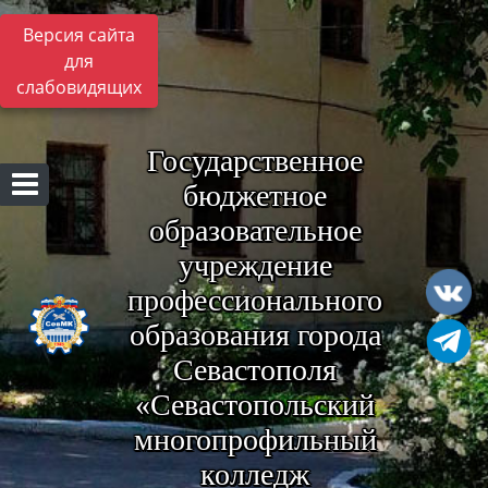
Версия сайта
для
слабовидящих
Государственное
бюджетное
образовательное
учреждение
профессионального
образования города
Севастополя
«Севастопольский
многопрофильный
колледж